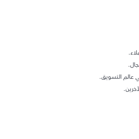
لاء.
جال.
في عالم التسويق.
آخرين.