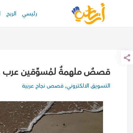
خطي
رئيسي
الربح
ا
لى
لمحتوى
قصصٌ ملهمةٌ لمُسوِّقين عرب عا
التسويق الالكتروني
,
قصص نجاح عربية