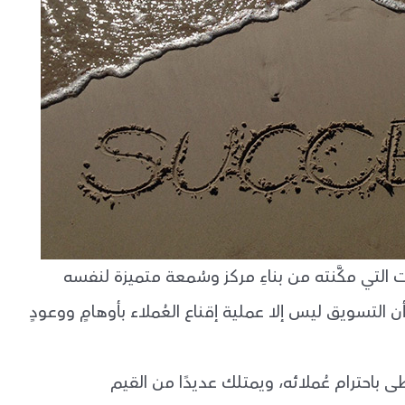
لتي مكَّنته من بناءِ مركز وسُمعة متميزة لنفسه
ن التسويق ليس إلا عملية إقناع العُملاء بأوهامٍ ووعودٍ
ظى باحترام عُملائه، ويمتلك عديدًا من القيم