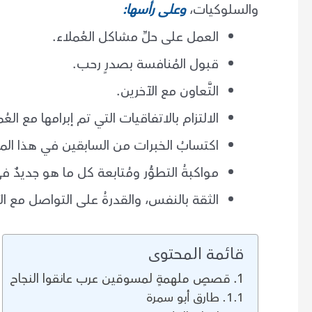
والسلوكيات،
وعلى رأسها:
العمل على حلِّ مشاكل العُملاء.
قبول المُنافسة بصدرٍ رحب.
التَّعاون مع الآخرين.
الالتزام بالاتفاقيات التي تم إبرامها مع العُم
اكتسابُ الخبرات من السابقين في هذا الم
مواكبةُ التطوُّر ومُتابعة كل ما هو جديدٌ 
الثقة بالنفس، والقدرةُ على التواصل مع ال
قائمة المحتوى
قصصٍ ملهمةٍ لمسوقين عرب عانقوا النجاح
طارق أبو سمرة