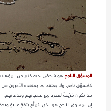
المسوِّق الناجح
هو شخصٌ لديه كثير من المؤهلات ا
كمُسوِّق ناجح، ولا يعتقد بما يعتقده الآخرون من أ
قد تكون مُزيَّفةً لمجرد بيع منتجاتهم وخدماتهم.
إن المسوق الناجح هو الذي يتمتَّع بثقةٍ عاليةٍ ويح