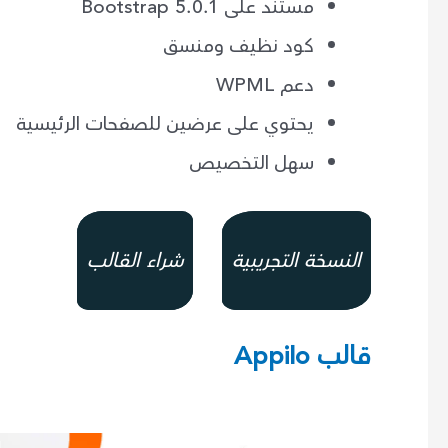
مستند على Bootstrap 5.0.1
كود نظيف ومنسق
دعم WPML
يحتوي على عرضين للصفحات الرئيسية
سهل التخصيص
النسخة التجريبية
شراء القالب
قالب Appilo