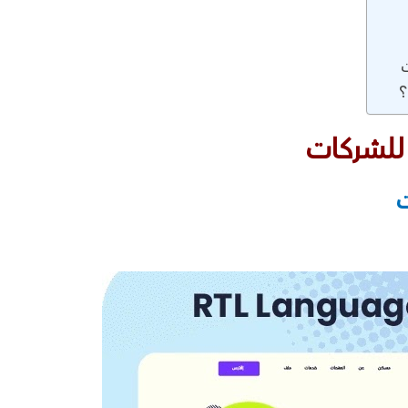
؟
للشركات