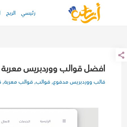
خطي
رئيسي
الربح
ا
لى
لمحتوى
افضل قوالب ووردبريس معربة 
قالب ووردبريس مدفوع
,
قوالب
,
قوالب معربة
,
ق