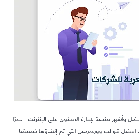
دبريس WordPress بلا منازع أفضل وأشهر منصة لإدارة المحتوى على الإنترنت . نظرًا
 افضل قوالب ووردبريس التي تم إنشاؤها خصيصًا