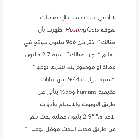
لا آخفي عليك حسب الإحصائيات
لموقع
Hostingfacts
أظهرت بأن
هنالك ” أكثر من 966 مليون موقع في
العالم ” وأن هنالك ” نسبة 2.7 مليون
مقالة أو موضوع بتم نشرها يوميا ”
“نسبة الزيارات 44% منها زيارات
حقيقية humans و56% بتأتي عن
طريق الروبوت والاسبام وأدوات
الإختراق” “2.9 بليون عملية بحث بتم
عن طريق محرك البحث قوقل يوميا ! “