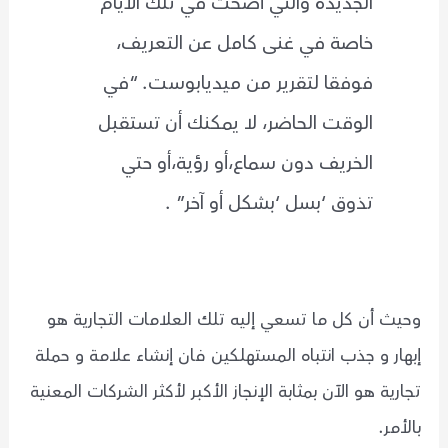
الجديدة والتي أضحت في تلك اﻷيام
خاصة في غنى كامل عن التعريف،
فوفقا لتقرير من ميديابوست. “في
الوقت الحاضر، لا يمكنك أن تستقبل
الخريف دون سماع،أو رؤية،أو حتي
تذوق ‘بسل ‘بشكل أو آخر” .
وحيث أن كل ما تسعي إليه تلك العلامات التجارية هو
إبهار و جذب انتباه المستهلكين فان إنشاء علامة و حملة
تجارية هو اﻵن بمثابة الإنجاز الأكبر ﻷكثر الشركات المعنية
باﻷمر.