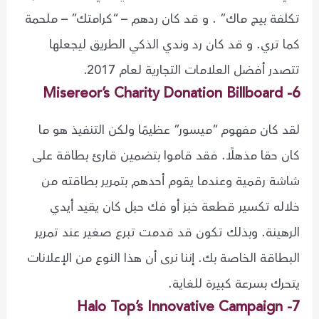
تكلفة بيج ماك” . و قد كان ردهم – “كرامتك” – ملحمة
كما تري. و قد كان رد وندي الذكي الطريق ليجعلها
تتصدر أفضل العلامات التجارية لعام 2017.
6- Misereor’s Charity Donation Billboard
لقد كان مفهوم “ميسور” عظيمًا ولكن التنفيذ هو ما
كان حقا مذهلًا. فقد قاموا بتضمين قارئ بطاقة على
شاشة رقمية وعندما يقوم أحدهم بتمرير بطاقته من
خلاله تكسير قطعة خبز أو فك حبل كان يقيد أيدي
الرهينة. وبذلك تكون قد قدمت تبرع صغير عند تمرير
البطاقة الخاصة بك. إننا نرى أن هذا النوع من الإعلانات
يتحرك بسرعة كبيرة للغاية.
7- Halo Top’s Innovative Campaign