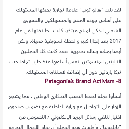
لقد بنت “هالو توب” علامة تجارية يحركها المستهلك
على أساس جودة المنتج والمستهلكين والتسويق
الشعبي الذكي لمنتج مبتكر. كانت انطلاقتها في عام
2017 يعد إنجازا كبير و لحظة تسويقية مميزة. ولكن
أيضا بمثابة رسالة تحذيرية: فقد كانت كلا الحملتين
التاليتين المتسمتين بنفس أسلوبها متخبطين تماما حيث
تركا باردتين دون أي إضافة لاستثارة المستهلك.
8- Patagonia’s Brand Activism
أنشأوا حملة لحفظ النصب التذكاري الوطني ، مما يشجع
الزوار على التواصل مع وزارة الداخلية مع تضمين صندوق
اختيار لتلقي رسائل البريد الإلكتروني / النصوص من
“باتاغونيا”. وأظهرت هذه الحملة أن نجاح الأعمال التجارية