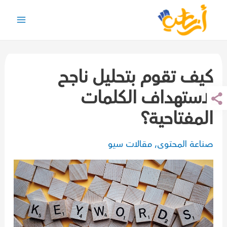
خطي
لى
Main
لمحتوى
Menu
كيف تقوم بتحليل ناجح
لاستهداف الكلمات
المفتاحية؟
صناعة المحتوى
,
مقالات سيو