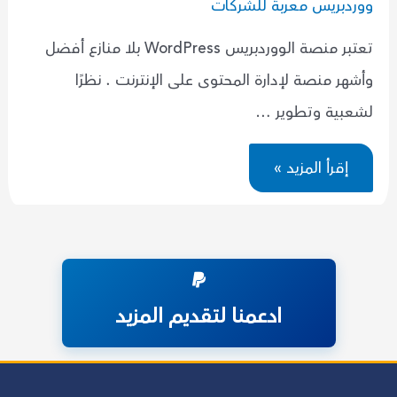
ووردبريس معربة للشركات
تعتبر منصة الووردبريس WordPress بلا منازع أفضل
وأشهر منصة لإدارة المحتوى على الإنترنت . نظرًا
لشعبية وتطوير …
افضل
إقرأ المزيد »
قوالب
ووردبريس
معربة
للشركات
ادعمنا لتقديم المزيد