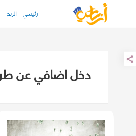
خطي
رئيسي
الربح
ا
لى
لمحتوى
دخل اضافي عن طري