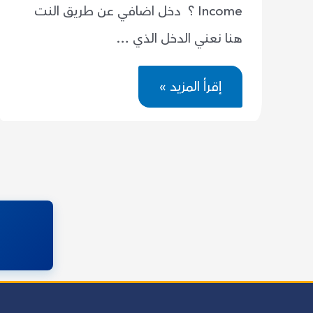
Income ؟ دخل اضافي عن طريق النت
هنا نعني الدخل الذي …
تعلم
إقرأ المزيد »
كيف
تحقق
دخل
اضافي
عن
طريق
النت
بينما
أنت
نائم