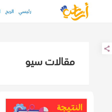
خطي
رئيسي
الربح
ا
لى
لمحتوى
مقالات سيو