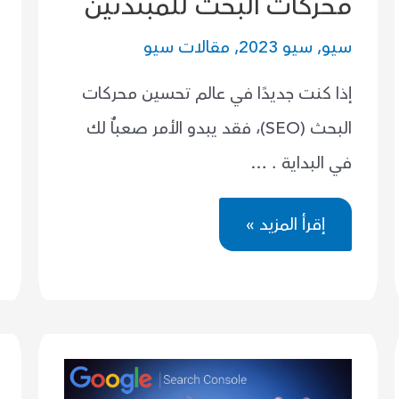
محركات البحث للمبتدئين
سيو
,
سيو 2023
,
مقالات سيو
إذا كنت جديدًا في عالم تحسين محركات
البحث (SEO)، فقد يبدو الأمر صعباٌ لك
في البداية . …
15
إقرأ المزيد »
خطوة
عملية
لتحسين
محركات
البحث
للمبتدئين