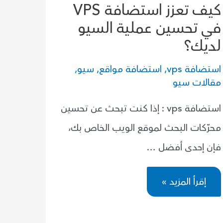
كيف تعزز استضافة VPS
في تحسين عملية السيو
لديك؟
استضافة vps
,
استضافة مواقع
,
سيو
,
مقالات سيو
استضافة vps : إذا كنت تبحث عن تحسين
محرّكات البحث لموقع الويب الخاص بك،
فإن إحدى أفضل …
كيف
إقرأ المزيد »
تعزز
استضافة
VPS
في