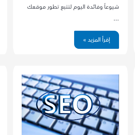
شيوعاً وفائدة اليوم لتتبع تطور موقعك
…
كيف
إقرأ المزيد »
تستخدم
ادوات
مشرفي
المواقع
من
جوجل
بإحترافية
؟