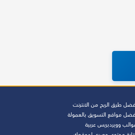
فضل طرق الربح من الانترنت
فضل مواقع التسويق بالعمولة
والب وويردبريس عربية
تابة محتوى حصري لموقعك