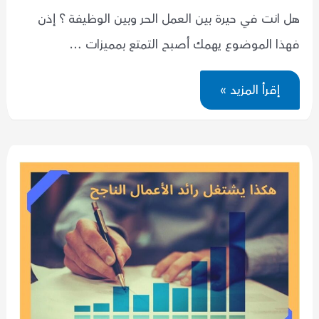
هل انت في حيرة بين العمل الحر وبين الوظيفة ؟ إذن
فهذا الموضوع يهمك أصبح التمتع بمميزات …
هل
إقرأ المزيد »
انت
في
حيرة
بين
العمل
الحر
وبين
الوظيفة
؟