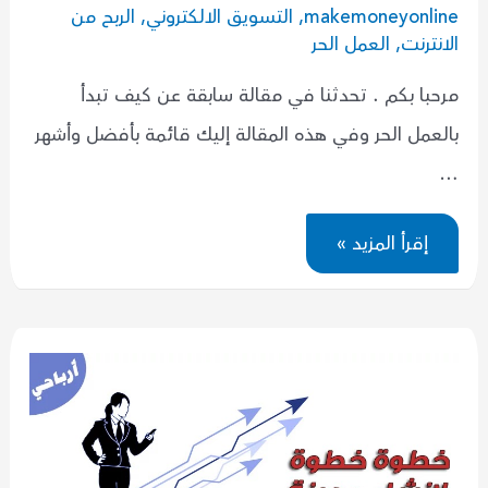
makemoneyonline
,
التسويق الالكتروني
,
الربح من
الانترنت
,
العمل الحر
مرحبا بكم . تحدثنا في مقالة سابقة عن كيف تبدأ
بالعمل الحر وفي هذه المقالة إليك قائمة بأفضل وأشهر
…
افضل
إقرأ المزيد »
مواقع
العمل
الحر
العربية
للعمل
عبر
الانترنت