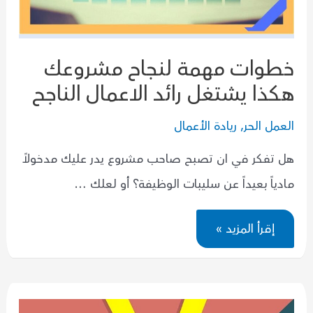
خطوات مهمة لنجاح مشروعك
هكذا يشتغل رائد الاعمال الناجح
العمل الحر
,
ريادة الأعمال
هل تفكر في ان تصبح صاحب مشروع يدر عليك مدخولاً
مادياً بعيداً عن سليبات الوظيفة؟ أو لعلك …
خطوات
إقرأ المزيد »
مهمة
لنجاح
مشروعك
هكذا
يشتغل
رائد
الاعمال