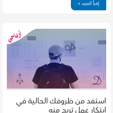
كيف
إقرأ المزيد »
تسوق
لخدماتك
بإحترافية
على
الإنترنت
استفد من ظروفك الحالية في
ابتكار عمل تربح منه