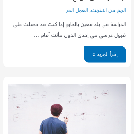
الربح من الانترنت
,
العمل الحر
الدراسة في بلد معين بالخارج إذا كنت قد حصلت على
قبول دراسي في إحدى الدول فأنت أمام …
استفد
إقرأ المزيد »
من
ظروفك
الحالية
في
ابتكار
عمل
تربح
منه