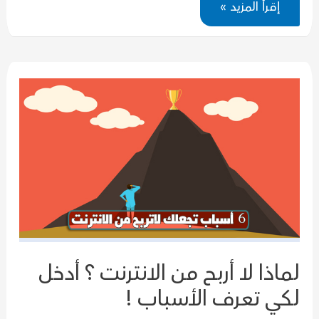
إقرأ المزيد »
خطوات
لتنظيم
العمل
عبر
الإنترنت
من
المنزل
لماذا لا أربح من الانترنت ؟ أدخل
لكي تعرف الأسباب !