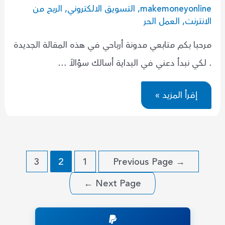
makemoneyonline
,
التسويق الالكتروني
,
الربح من
الانترنت
,
العمل الحر
مرحبا بكم متابعي مدونة أرباحي في هذه المقالة الجديدة
. لكي نبدأ دعني في البداية أسالك سؤالاً …
لماذا
إقرأ المزيد »
لا
أربح
من
الانترنت
؟
أدخل
لكي
تعدد
تعرف
3
2
1
Previous Page
→
الأسباب
صفحات
!
←
Next Page
المقالات